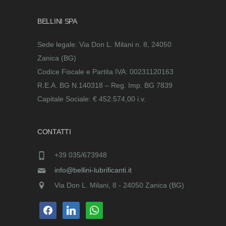
BELLINI SPA
Sede legale: Via Don L. Milani n. 8, 24050
Zanica (BG)
Codice Fiscale e Partita IVA: 00231120163
R.E.A. BG N.140318 – Reg. Imp. BG 7839
Capitale Sociale: € 452.574,00 i.v.
CONTATTI
+39 035/673948
info@bellini-lubrificanti.it
Via Don L. Milani, 8 - 24050 Zanica (BG)
facebook
linkedin
whatsapp