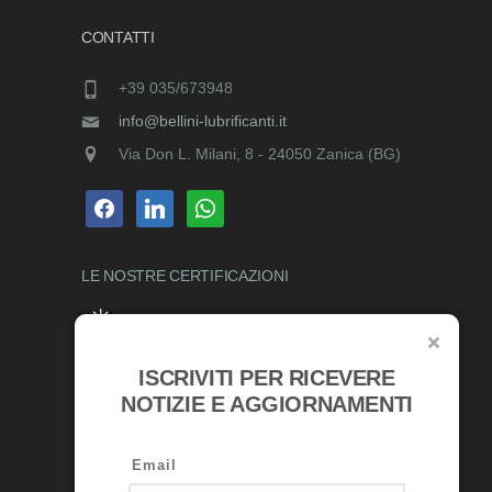
CONTATTI
+39 035/673948
info@bellini-lubrificanti.it
Via Don L. Milani, 8 - 24050 Zanica (BG)
facebook
linkedin
whatsapp
LE NOSTRE
CERTIFICAZIONI
ISCRIVITI PER RICEVERE
RICONOSCIMENTI
NOTIZIE E AGGIORNAMENTI
Email