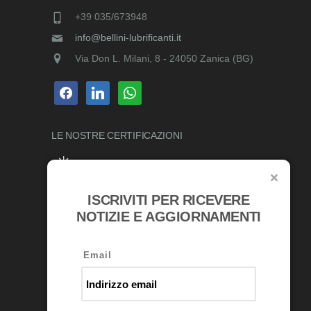
+39 035/673948
info@bellini-lubrificanti.it
Via Don L. Milani, 8 - 24050 Zanica (BG)
facebook
linkedin
whatsapp
LE NOSTRE
CERTIFICAZIONI
ISCRIVITI PER RICEVERE
RICONOSCIMENTI
NOTIZIE E AGGIORNAMENTI
Email