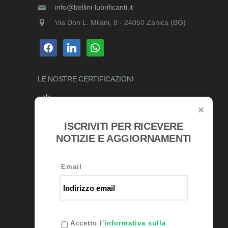
info@bellini-lubrificanti.it
Via Don L. Milani, 8 - 24050 Zanica (BG)
facebook
linkedin
whatsapp
LE NOSTRE
CERTIFICAZIONI
ISCRIVITI PER RICEVERE
RICONOSCIMENTI
NOTIZIE E AGGIORNAMENTI
Email
Accetto l'
informativa sulla