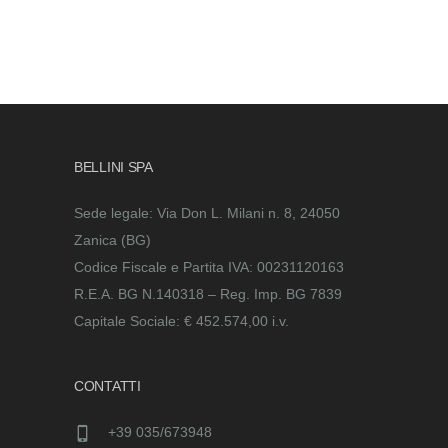
BELLINI SPA
Sede legale: Via Don L. Milani n. 8, 24050
Zanica (BG)
Codice Fiscale e Partita IVA: 00231120163
R.E.A. BG N.140318 – Reg. Imp. BG 7839
Capitale Sociale: € 452.574,00 i.v.
CONTATTI
+39 035/673948