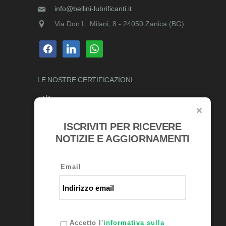
info@bellini-lubrificanti.it
Via Don L. Milani, 8 - 24050 Zanica (BG)
facebook
linkedin
whatsapp
LE NOSTRE
CERTIFICAZIONI
ISCRIVITI PER RICEVERE
RICONOSCIMENTI
NOTIZIE E AGGIORNAMENTI
Email
Accetto l'
informativa sulla