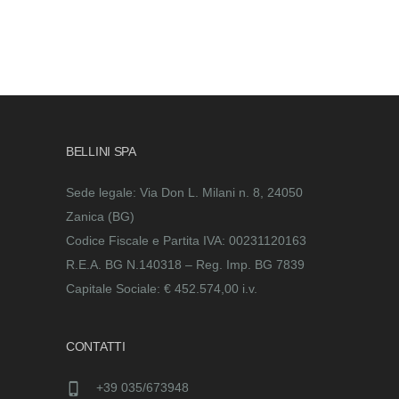
BELLINI SPA
Sede legale: Via Don L. Milani n. 8, 24050
Zanica (BG)
Codice Fiscale e Partita IVA: 00231120163
R.E.A. BG N.140318 – Reg. Imp. BG 7839
Capitale Sociale: € 452.574,00 i.v.
CONTATTI
+39 035/673948