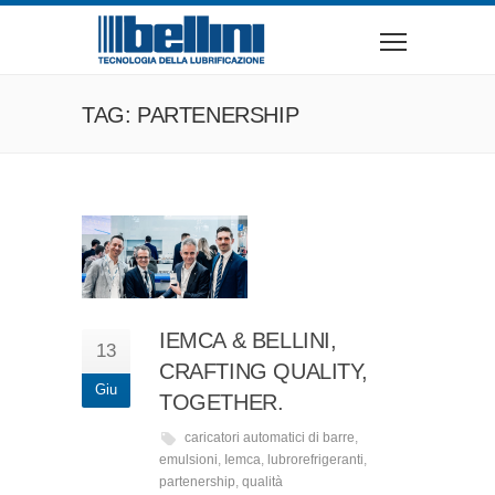
TAG: PARTENERSHIP
IEMCA & BELLINI,
13
CRAFTING QUALITY,
Giu
TOGETHER.
caricatori automatici di barre
,
emulsioni
,
Iemca
,
lubrorefrigeranti
,
partenership
,
qualità