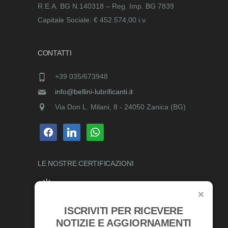
R.E.A. BG N.140318 – Reg. Imp. BG 7839
Capitale Sociale: € 452.574,00 i.v.
CONTATTI
+39 035/673948
info@bellini-lubrificanti.it
Via Don L. Milani, 8 - 24050 Zanica (BG)
facebook
linkedin
whatsapp
LE NOSTRE
CERTIFICAZIONI
ISCRIVITI PER RICEVERE
RICONOSCIMENTI
NOTIZIE E AGGIORNAMENTI