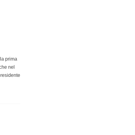
 la prima
 che nel
presidente