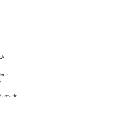
CA
ione
MI
pA prevede