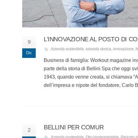
L’INNOVAZIONE AL POSTO DI 
9
Azienda sostenibile
,
azienda storica
,
innovazione
,
N
Dic
Business di famiglia: Workout magazine inco
parte della storia di Bellini Spa che oggi s
1943, quando venne creata, si chiamava “Alf
dell’impresa e nipote del fondatore, Carlo Bel
BELLINI PER COMUR
2
Azienda sostenibile
,
Olio biodegradabile
,
Pericolo d