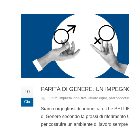
PARITÀ DI GENERE: UN IMPEG
10
Futuro
,
Impresa inclusiva
,
lavoro equo
,
pari opportun
Giu
Siamo orgogliosi di annunciare che BELLINI S
di Genere secondo la prassi di riferiment
per costruire un ambiente di lavoro sempre pi