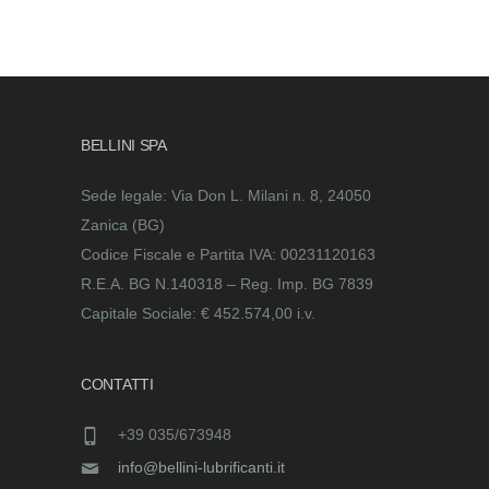
BELLINI SPA
Sede legale: Via Don L. Milani n. 8, 24050
Zanica (BG)
Codice Fiscale e Partita IVA: 00231120163
R.E.A. BG N.140318 – Reg. Imp. BG 7839
Capitale Sociale: € 452.574,00 i.v.
CONTATTI
+39 035/673948
info@bellini-lubrificanti.it