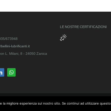
LE NOSTRE
CERTIFICAZIONI
035/673948
ellini-lubrificanti.it
on L. Milani, 8 - 24050 Zanica
kedin
whatsapp
e la migliore esperienza sul nostro sito. Se continui ad utilizzare questo