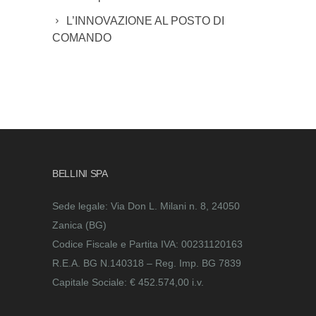
L’INNOVAZIONE AL POSTO DI
COMANDO
BELLINI SPA
Sede legale: Via Don L. Milani n. 8, 24050
Zanica (BG)
Codice Fiscale e Partita IVA: 00231120163
R.E.A. BG N.140318 – Reg. Imp. BG 7839
Capitale Sociale: € 452.574,00 i.v.