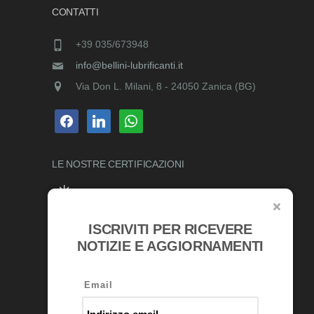
CONTATTI
+39 035/673948
info@bellini-lubrificanti.it
Via Don L. Milani, 8 - 24050 Zanica (BG)
facebook
linkedin
whatsapp
LE NOSTRE
CERTIFICAZIONI
ISCRIVITI PER RICEVERE
RICONOSCIMENTI
NOTIZIE E AGGIORNAMENTI
Email