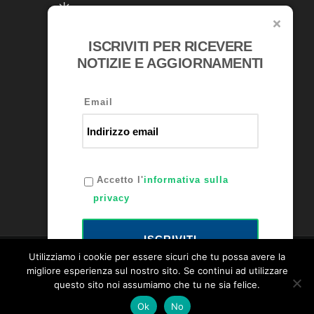
ISCRIVITI PER RICEVERE
RICONOSCIMENTI
NOTIZIE E AGGIORNAMENTI
Email
Accetto l'
informativa sulla
privacy
ISCRIVITI
Utilizziamo i cookie per essere sicuri che tu possa avere la
migliore esperienza sul nostro sito. Se continui ad utilizzare
questo sito noi assumiamo che tu ne sia felice.
Bellini Lubrificanti P.IVA: 00231120163 -
Privacy Policy
Ok
No