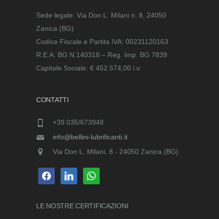
Sede legale: Via Don L. Milani n. 8, 24050
Zanica (BG)
Codice Fiscale e Partita IVA: 00231120163
R.E.A. BG N.140318 – Reg. Imp. BG 7839
Capitale Sociale: € 452.574,00 i.v.
CONTATTI
+39 035/673948
info@bellini-lubrificanti.it
Via Don L. Milani, 8 - 24050 Zanica (BG)
facebook
linkedin
whatsapp
LE NOSTRE
CERTIFICAZIONI