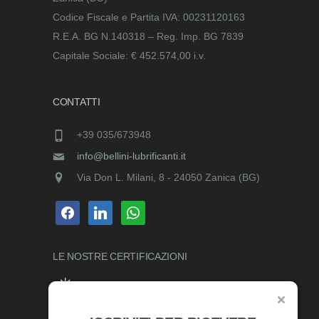
Codice Fiscale e Partita IVA: 00231120163
R.E.A. BG N.140318 – Reg. Imp. BG 7839
Capitale Sociale: € 452.574,00 i.v.
CONTATTI
+39 035/673948
info@bellini-lubrificanti.it
Via Don L. Milani, 8 - 24050 Zanica (BG)
facebook
linkedin
whatsapp
LE NOSTRE
CERTIFICAZIONI