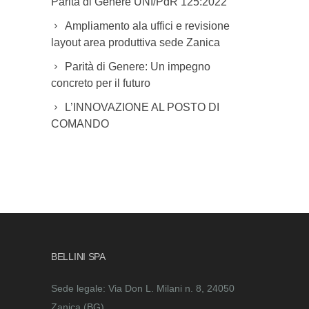
Parità di Genere UNI/PdR 125:2022
Ampliamento ala uffici e revisione
layout area produttiva sede Zanica
Parità di Genere: Un impegno
concreto per il futuro
L’INNOVAZIONE AL POSTO DI
COMANDO
BELLINI SPA
Sede legale: Via Don L. Milani n. 8, 24050
Zanica (BG)