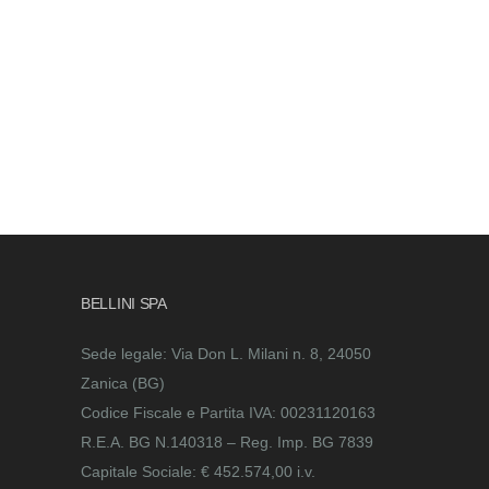
BELLINI SPA
Sede legale: Via Don L. Milani n. 8, 24050
Zanica (BG)
Codice Fiscale e Partita IVA: 00231120163
R.E.A. BG N.140318 – Reg. Imp. BG 7839
Capitale Sociale: € 452.574,00 i.v.