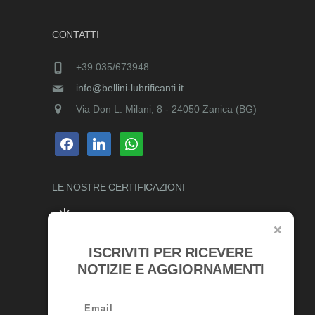
CONTATTI
+39 035/673948
info@bellini-lubrificanti.it
Via Don L. Milani, 8 - 24050 Zanica (BG)
facebook
linkedin
whatsapp
LE NOSTRE
CERTIFICAZIONI
ISCRIVITI PER RICEVERE
RICONOSCIMENTI
NOTIZIE E AGGIORNAMENTI
Email