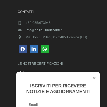
CONTATTI
+39 035/673948
info@bellini-lubrificanti.it
Via Don L. Milani, 8 - 24050 Zanica (BG)
facebook
linkedin
whatsapp
LE NOSTRE
CERTIFICAZIONI
ISCRIVITI PER RICEVERE
RICONOSCIMENTI
NOTIZIE E AGGIORNAMENTI
Email