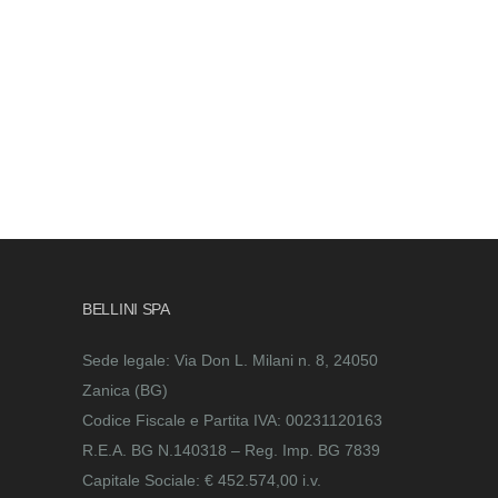
BELLINI SPA
Sede legale: Via Don L. Milani n. 8, 24050
Zanica (BG)
Codice Fiscale e Partita IVA: 00231120163
R.E.A. BG N.140318 – Reg. Imp. BG 7839
Capitale Sociale: € 452.574,00 i.v.