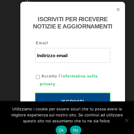
ISCRIVITI PER RICEVERE
RICONOSCIMENTI
NOTIZIE E AGGIORNAMENTI
Email
Accetto l'
informativa sulla
privacy
ISCRIVITI
Utilizziamo i cookie per essere sicuri che tu possa avere la
migliore esperienza sul nostro sito. Se continui ad utilizzare
Bellini Lubrificanti P.IVA: 00231120163 -
questo sito noi assumiamo che tu ne sia felice.
Privacy Policy
Ok
No