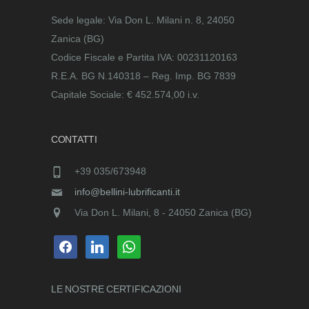
Sede legale: Via Don L. Milani n. 8, 24050
Zanica (BG)
Codice Fiscale e Partita IVA: 00231120163
R.E.A. BG N.140318 – Reg. Imp. BG 7839
Capitale Sociale: € 452.574,00 i.v.
CONTATTI
+39 035/673948
info@bellini-lubrificanti.it
Via Don L. Milani, 8 - 24050 Zanica (BG)
facebook
linkedin
whatsapp
LE NOSTRE
CERTIFICAZIONI