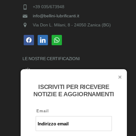
+39 035/673948
info@bellini-lubrificanti.it
Via Don L. Milani, 8 - 24050 Zanica (BG)
facebook
linkedin
whatsapp
LE NOSTRE
CERTIFICAZIONI
ISCRIVITI PER RICEVERE
RICONOSCIMENTI
NOTIZIE E AGGIORNAMENTI
Email