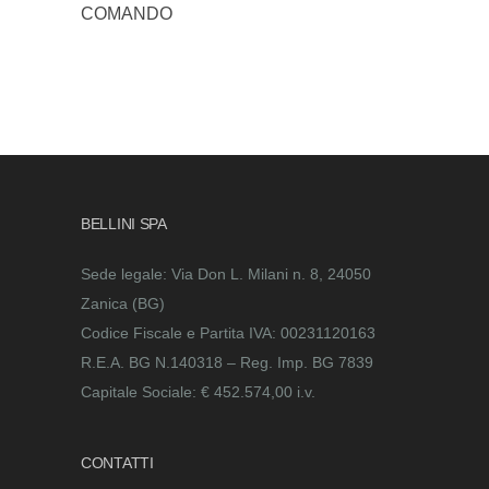
COMANDO
BELLINI SPA
Sede legale: Via Don L. Milani n. 8, 24050
Zanica (BG)
Codice Fiscale e Partita IVA: 00231120163
R.E.A. BG N.140318 – Reg. Imp. BG 7839
Capitale Sociale: € 452.574,00 i.v.
CONTATTI