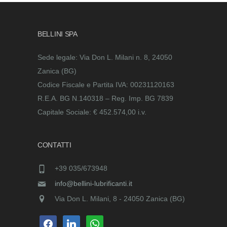
BELLINI SPA
Sede legale: Via Don L. Milani n. 8, 24050
Zanica (BG)
Codice Fiscale e Partita IVA: 00231120163
R.E.A. BG N.140318 – Reg. Imp. BG 7839
Capitale Sociale: € 452.574,00 i.v.
CONTATTI
+39 035/673948
info@bellini-lubrificanti.it
Via Don L. Milani, 8 - 24050 Zanica (BG)
facebook
linkedin
whatsapp