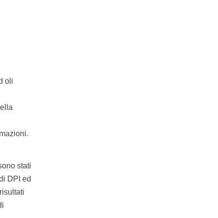
d oli
ella
rmazioni.
sono stati
 di DPI ed
isultati
di