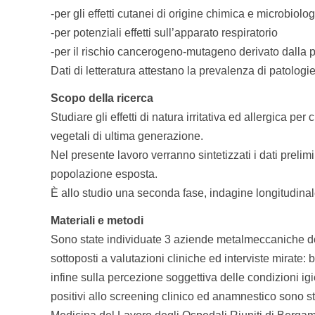
-per gli effetti cutanei di origine chimica e microbiolog
-per potenziali effetti sull’apparato respiratorio
-per il rischio cancerogeno-mutageno derivato dalla pr
Dati di letteratura attestano la prevalenza di patologi
Scopo della ricerca
Studiare gli effetti di natura irritativa ed allergica pe
vegetali di ultima generazione.
Nel presente lavoro verranno sintetizzati i dati prelim
popolazione esposta.
È allo studio una seconda fase, indagine longitudinale
Materiali e metodi
Sono state individuate 3 aziende metalmeccaniche dove 
sottoposti a valutazioni cliniche ed interviste mirate: b
infine sulla percezione soggettiva delle condizioni igie
positivi allo screening clinico ed anamnestico sono s