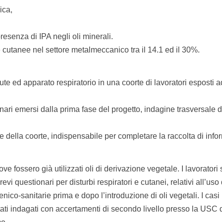
ica,
esenza di IPA negli oli minerali.
e cutanee nel settore metalmeccanico tra il 14.1 ed il 30%.
r cute ed apparato respiratorio in una coorte di lavoratori esposti a
inari emersi dalla prima fase del progetto, indagine trasversale d
 della coorte, indispensabile per completare la raccolta di info
fossero già utilizzati oli di derivazione vegetale. I lavoratori 
revi questionari per disturbi respiratori e cutanei, relativi all’uso
nico-sanitarie prima e dopo l’introduzione di oli vegetali. I casi r
tati indagati con accertamenti di secondo livello presso la USC 