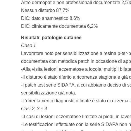
Altre dermopatie non professionali documentate 2,5
Nessun disturbo 87,7%
DIC: dato anamnestico 8,6%
DIC: clinicamente documentata 6,2%
Risultati: patologie cutanee
Caso 1
Lavoratore noto per sensibilizzazione a resina p-ter-b
documentata con metodica patch in occasione di appr
-Alla visita lesioni eczematose a focolai multipli bilat
-Il disturbo è stato riferito a ricorrenza stagionale gi
-I patch test serie SIDAPA, a cui abbiamo deciso di so
sensibilizzazione già nota.
-L’orientamento diagnostico finale è stato di eczema a 
Casi 2, 3 e 4
-3 casi di lesioni eczematose limitate ai piedi, in la
-Le testificazioni effettuate con la serie SIDAPA no