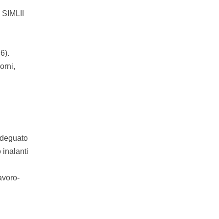
 SIMLII
6).
orni,
 adeguato
 inalanti
avoro-