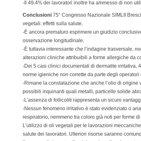
-Il 49.4% dei lavoratori inoltre ha ammesso di non uti
Conclusioni
75° Congresso Nazionale SIMLII Brescia
vegetali: effetti sulla salute.
-È ancora prematuro esprimere un giudizio conclusivo 
osservazione longitudinale.
-È tuttavia interessante che l’indagine trasversale, 
alterazioni cliniche attribuibili a forme allergiche da c
-Dei 5 casi clinici documentati di dermatite irritativa
norme igieniche non corrette da parte degli operatori
-Rimane la constatazione che anche l’olio di origine 
possibili inquinanti quali metalli, particelle solide abr
-L’assenza di follicoliti rappresenta un sicuro vantaggi
-Nessun fenomeno irritativo è stato evidenziato o ana
respiratorio, nemmeno tra coloro già noti per forme di
L’utilizzo di oli vegetali per le lavorazioni meccaniche
salute dei lavoratori. Ulteriori risorse saranno comu