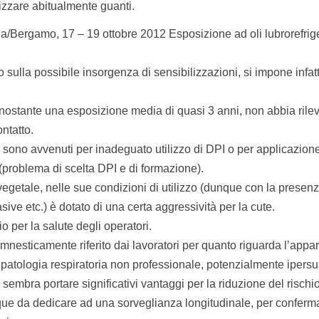
lizzare abitualmente guanti.
/Bergamo, 17 – 19 ottobre 2012 Esposizione ad oli lubrorefrige
sulla possibile insorgenza di sensibilizzazioni, si impone infat
nonostante una esposizione media di quasi 3 anni, non abbia rile
ontatto.
, 4 sono avvenuti per inadeguato utilizzo di DPI o per applicazione
 (problema di scelta DPI e di formazione).
vegetale, nelle sue condizioni di utilizzo (dunque con la presenz
asive etc.) è dotato di una certa aggressività per la cute.
o per la salute degli operatori.
mnesticamente riferito dai lavoratori per quanto riguarda l’appa
 patologia respiratoria non professionale, potenzialmente ipersusc
 sembra portare significativi vantaggi per la riduzione del rischio
nque da dedicare ad una sorveglianza longitudinale, per conferm