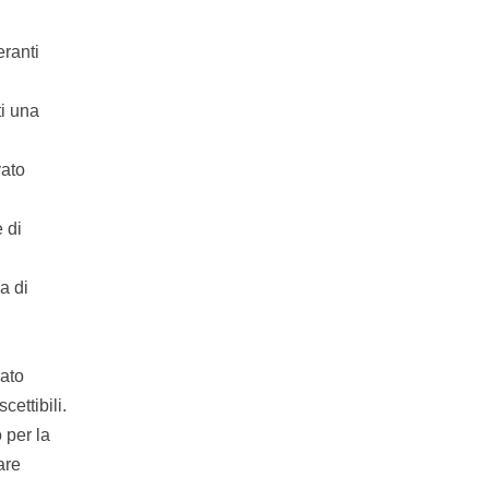
ranti
ti una
vato
 di
a di
rato
ettibili.
 per la
are