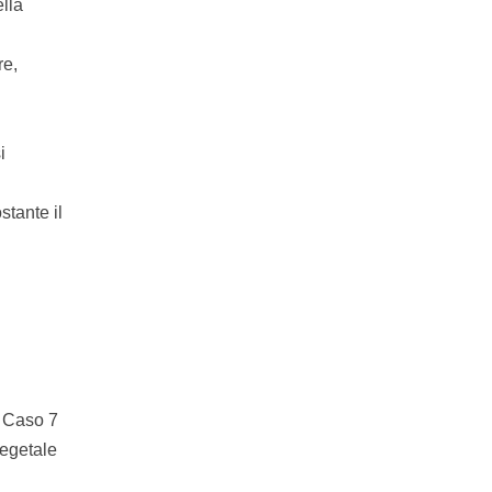
ella
re,
i
stante il
. Caso 7
vegetale