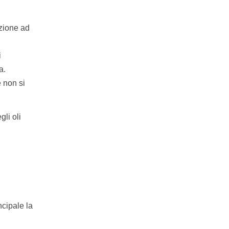
izione ad
i
a.
e non si
gli oli
ncipale la