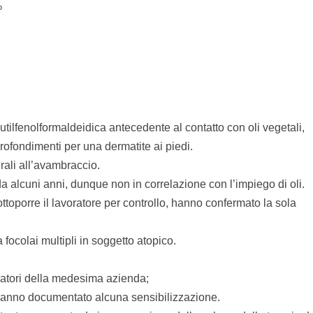
%
utilfenolformaldeidica antecedente al contatto con oli vegetali,
ofondimenti per una dermatite ai piedi.
erali all’avambraccio.
à da alcuni anni, dunque non in correlazione con l’impiego di oli.
ttoporre il lavoratore per controllo, hanno confermato la sola
focolai multipli in soggetto atopico.
voratori della medesima azienda;
n hanno documentato alcuna sensibilizzazione.