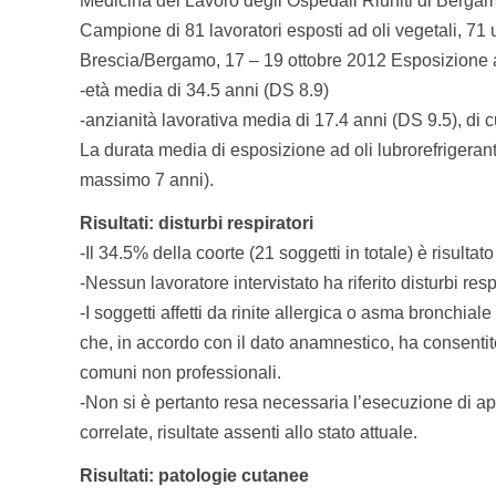
Medicina del Lavoro degli Ospedali Riuniti di Berga
Campione di 81 lavoratori esposti ad oli vegetali, 7
Brescia/Bergamo, 17 – 19 ottobre 2012 Esposizione ad ol
-età media di 34.5 anni (DS 8.9)
-anzianità lavorativa media di 17.4 anni (DS 9.5), di
La durata media di esposizione ad oli lubrorefrigeranti
massimo 7 anni).
Risultati: disturbi respiratori
-Il 34.5% della coorte (21 soggetti in totale) è risultato
-Nessun lavoratore intervistato ha riferito disturbi respir
-I soggetti affetti da rinite allergica o asma bronchi
che, in accordo con il dato anamnestico, ha consentito
comuni non professionali.
-Non si è pertanto resa necessaria l’esecuzione di app
correlate, risultate assenti allo stato attuale.
Risultati: patologie cutanee