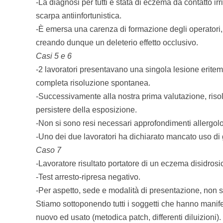
-La diagnosi per tutti è stata di eczema da contatto i
scarpa antiinfortunistica.
-È emersa una carenza di formazione degli operatori, 
creando dunque un deleterio effetto occlusivo.
Casi 5 e 6
-2 lavoratori presentavano una singola lesione eritem
completa risoluzione spontanea.
-Successivamente alla nostra prima valutazione, risolta
persistere della esposizione.
-Non si sono resi necessari approfondimenti allergolo
-Uno dei due lavoratori ha dichiarato mancato uso di 
Caso 7
-Lavoratore risultato portatore di un eczema disidrosi
-Test arresto-ripresa negativo.
-Per aspetto, sede e modalità di presentazione, non si
Stiamo sottoponendo tutti i soggetti che hanno manif
nuovo ed usato (metodica patch, differenti diluizioni). I