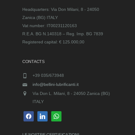
Headquarters: Via Don Milani, 8 - 24050
Zanica (BG) ITALY
Vat number: IT00231120163
R.E.A. BG N.140318 – Reg. Imp. BG 7839
Registered capital: € 125.000,00
CONTACTS
+39 035/673948
info@bellini-lubrificanti.it
Via Don L. Milani, 8 - 24050 Zanica (BG)
ITALY
facebook
linkedin
whatsapp
LE NOSTRE
CERTIFICAZIONI