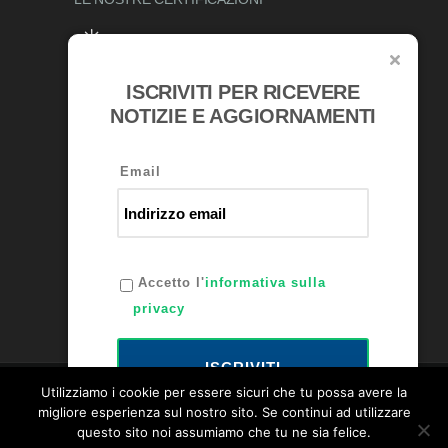
ISCRIVITI PER RICEVERE
AWARDS
NOTIZIE E AGGIORNAMENTI
Email
Accetto l'
informativa sulla
privacy
ISCRIVITI
Utilizziamo i cookie per essere sicuri che tu possa avere la
migliore esperienza sul nostro sito. Se continui ad utilizzare
questo sito noi assumiamo che tu ne sia felice.
Bellini Lubrificanti P.IVA: 00231120163 -