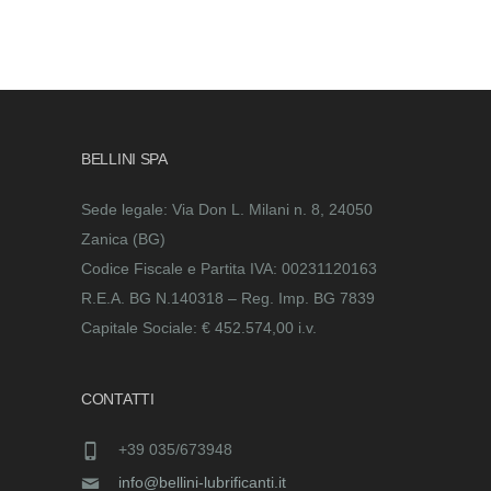
BELLINI SPA
Sede legale: Via Don L. Milani n. 8, 24050
Zanica (BG)
Codice Fiscale e Partita IVA: 00231120163
R.E.A. BG N.140318 – Reg. Imp. BG 7839
Capitale Sociale: € 452.574,00 i.v.
CONTATTI
+39 035/673948
info@bellini-lubrificanti.it