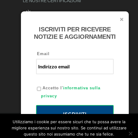
LE NOSTRE
CERTIFICAZIONI
ISCRIVITI PER RICEVERE
RICONOSCIMENTI
NOTIZIE E AGGIORNAMENTI
Email
Accetto l'
informativa sulla
privacy
ISCRIVITI
Utilizziamo i cookie per essere sicuri che tu possa avere la
migliore esperienza sul nostro sito. Se continui ad utilizzare
questo sito noi assumiamo che tu ne sia felice.
Bellini Lubrificanti P.IVA: 00231120163 -