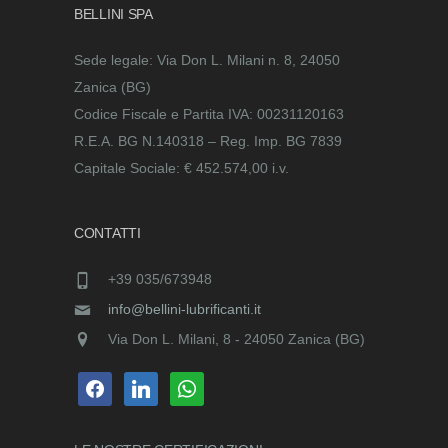
BELLINI SPA
Sede legale: Via Don L. Milani n. 8, 24050
Zanica (BG)
Codice Fiscale e Partita IVA: 00231120163
R.E.A. BG N.140318 – Reg. Imp. BG 7839
Capitale Sociale: € 452.574,00 i.v.
CONTATTI
+39 035/673948
info@bellini-lubrificanti.it
Via Don L. Milani, 8 - 24050 Zanica (BG)
facebook
linkedin
whatsapp