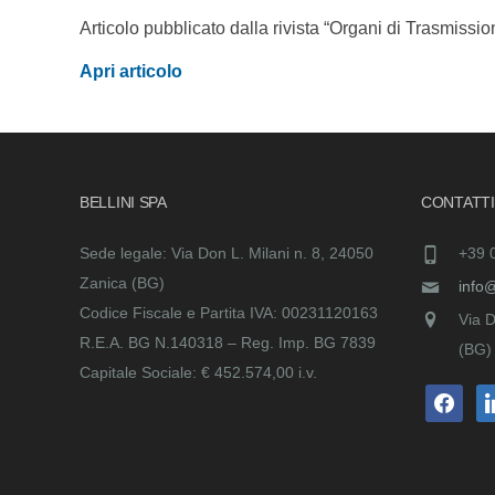
Articolo pubblicato dalla rivista “Organi di Trasmissi
Apri articolo
BELLINI SPA
CONTATTI
Sede legale: Via Don L. Milani n. 8, 24050
+39 
Zanica (BG)
info@b
Codice Fiscale e Partita IVA: 00231120163
Via D
R.E.A. BG N.140318 – Reg. Imp. BG 7839
(BG)
Capitale Sociale: € 452.574,00 i.v.
facebook
lin