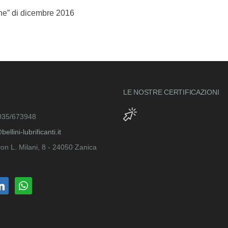
one” di dicembre 2016
LE NOSTRE
CERTIFICAZIONI
035/673948
ellini-lubrificanti.it
on L. Milani, 8 - 24050 Zanica
kedin
whatsapp